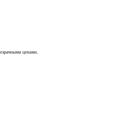
розрачными ценами.
 эстетика