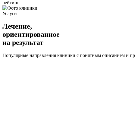
рейтинг
Услуги
Лечение,
ориентированное
на результат
Популярные направления клиники с понятным описанием и п
Цифровое планирование
Современные импланты
Естественная
от 35 000 ₽
Подробнее