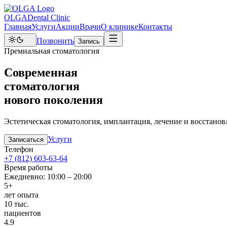
OLGA
Dental Clinic
Главная
Услуги
Акции
Врачи
О клинике
Контакты
Позвонить
Запись
Премиальная стоматология
Современная
стоматология
нового поколения
Эстетическая стоматология, имплантация, лечение и восстанов
Услуги
Записаться
Телефон
+7 (812) 603-63-64
Время работы
Ежедневно: 10:00 – 20:00
5+
лет опыта
10 тыс.
пациентов
4.9