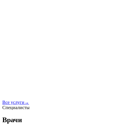
Установка имплантата
Операция
Формирователь десны
60 000 ₽
Подробнее
Акционная цена
Эстетичная реставрация
Современные матери
от 5 000 до 12 000 ₽
Все услуги
→
Подробнее
Специалисты
Врачи